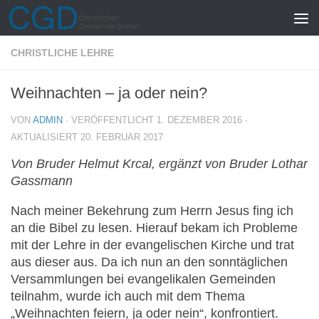
Zum Inhalt springen
CHRISTLICHE LEHRE
Weihnachten – ja oder nein?
VON
ADMIN
· VERÖFFENTLICHT
1. DEZEMBER 2016
·
AKTUALISIERT
20. FEBRUAR 2017
Von Bruder Helmut Krcal, ergänzt von Bruder Lothar
Gassmann
Nach meiner Bekehrung zum Herrn Jesus fing ich
an die Bibel zu lesen. Hierauf bekam ich Probleme
mit der Lehre in der evangelischen Kirche und trat
aus dieser aus. Da ich nun an den sonntäglichen
Versammlungen bei evangelikalen Gemeinden
teilnahm, wurde ich auch mit dem Thema
„Weihnachten feiern, ja oder nein“, konfrontiert.