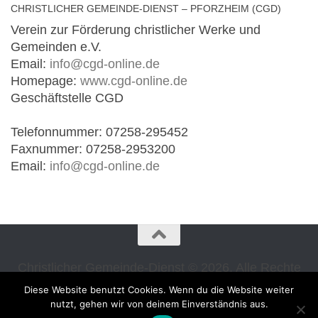
CHRISTLICHER GEMEINDE-DIENST – PFORZHEIM (CGD)
Verein zur Förderung christlicher Werke und
Gemeinden e.V.
Email:
info@cgd-online.de
Homepage:
www.cgd-online.de
Geschäftstelle CGD
Telefonnummer: 07258-295452
Faxnummer: 07258-2953200
Email:
info@cgd-online.de
Christlicher Gemeinde-Dienst © 2026. Alle Rechte
vorbehalten.
Diese Website benutzt Cookies. Wenn du die Website weiter
Präsentiert von
- Entworfen mit dem
Hueman-Theme
nutzt, gehen wir von deinem Einverständnis aus.